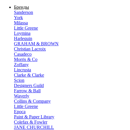
Бренды
Sanderson
York
Milassa
Little Greene
Loymina
Harlequin
GRAHAM & BROWN
Christian Lacroix
Casadeco
Morris & Co
Zoffany
Lincrusta
Clarke & Clarke
Scion
Designers Guild
Farrow & Ball
Waverly
Collins & Company
Little Greene
Epoca
Paint & Paper Library
Colefax & Fowler
JANE CHURCHILL