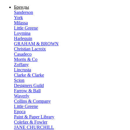
Бренды
Sanderson
York
Milassa
Little Greene
Loymina
Harlequin
GRAHAM & BROWN
Christian Lacroix
Casadeco
Morris & Co
Zoffany
Lincrusta
Clarke & Clarke
Scion
Designers Guild
Farrow & Ball
Waverly
Collins & Company
Little Greene
Epoca
Paint & Paper Library
Colefax & Fowler
JANE CHURCHILL