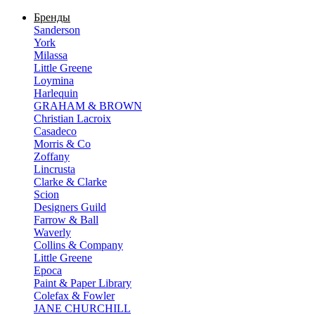
Бренды
Sanderson
York
Milassa
Little Greene
Loymina
Harlequin
GRAHAM & BROWN
Christian Lacroix
Casadeco
Morris & Co
Zoffany
Lincrusta
Clarke & Clarke
Scion
Designers Guild
Farrow & Ball
Waverly
Collins & Company
Little Greene
Epoca
Paint & Paper Library
Colefax & Fowler
JANE CHURCHILL