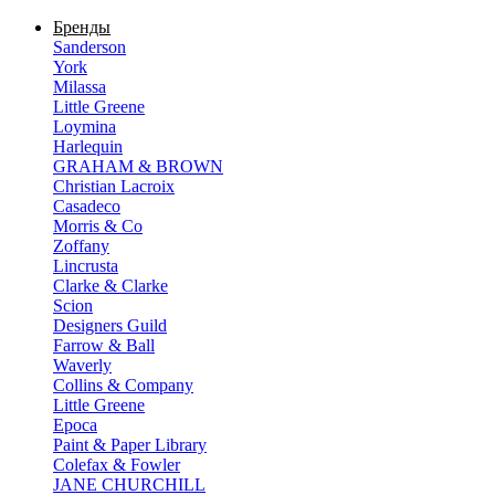
Бренды
Sanderson
York
Milassa
Little Greene
Loymina
Harlequin
GRAHAM & BROWN
Christian Lacroix
Casadeco
Morris & Co
Zoffany
Lincrusta
Clarke & Clarke
Scion
Designers Guild
Farrow & Ball
Waverly
Collins & Company
Little Greene
Epoca
Paint & Paper Library
Colefax & Fowler
JANE CHURCHILL