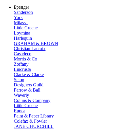
Бренды
Sanderson
York
Milassa
Little Greene
Loymina
Harlequin
GRAHAM & BROWN
Christian Lacroix
Casadeco
Morris & Co
Zoffany
Lincrusta
Clarke & Clarke
Scion
Designers Guild
Farrow & Ball
Waverly
Collins & Company
Little Greene
Epoca
Paint & Paper Library
Colefax & Fowler
JANE CHURCHILL