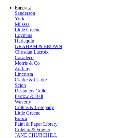
Бренды
Sanderson
York
Milassa
Little Greene
Loymina
Harlequin
GRAHAM & BROWN
Christian Lacroix
Casadeco
Morris & Co
Zoffany
Lincrusta
Clarke & Clarke
Scion
Designers Guild
Farrow & Ball
Waverly
Collins & Company
Little Greene
Epoca
Paint & Paper Library
Colefax & Fowler
JANE CHURCHILL