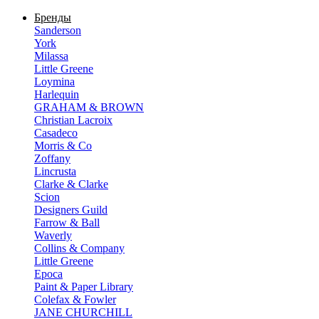
Бренды
Sanderson
York
Milassa
Little Greene
Loymina
Harlequin
GRAHAM & BROWN
Christian Lacroix
Casadeco
Morris & Co
Zoffany
Lincrusta
Clarke & Clarke
Scion
Designers Guild
Farrow & Ball
Waverly
Collins & Company
Little Greene
Epoca
Paint & Paper Library
Colefax & Fowler
JANE CHURCHILL