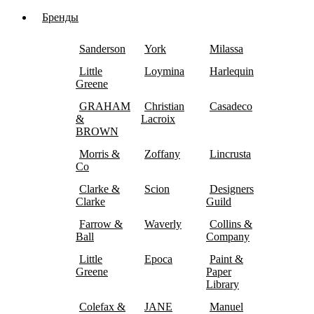
Бренды
Sanderson
York
Milassa
Little
Loymina
Harlequin
Greene
GRAHAM
Christian
Casadeco
&
Lacroix
BROWN
Morris &
Zoffany
Lincrusta
Co
Clarke &
Scion
Designers
Clarke
Guild
Farrow &
Waverly
Collins &
Ball
Company
Little
Epoca
Paint &
Greene
Paper
Library
Colefax &
JANE
Manuel