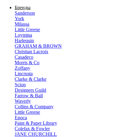
Бренды
Sanderson
York
Milassa
Little Greene
Loymina
Harlequin
GRAHAM & BROWN
Christian Lacroix
Casadeco
Morris & Co
Zoffany
Lincrusta
Clarke & Clarke
Scion
Designers Guild
Farrow & Ball
Waverly
Collins & Company
Little Greene
Epoca
Paint & Paper Library
Colefax & Fowler
JANE CHURCHILL