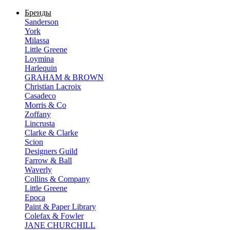
Бренды
Sanderson
York
Milassa
Little Greene
Loymina
Harlequin
GRAHAM & BROWN
Christian Lacroix
Casadeco
Morris & Co
Zoffany
Lincrusta
Clarke & Clarke
Scion
Designers Guild
Farrow & Ball
Waverly
Collins & Company
Little Greene
Epoca
Paint & Paper Library
Colefax & Fowler
JANE CHURCHILL