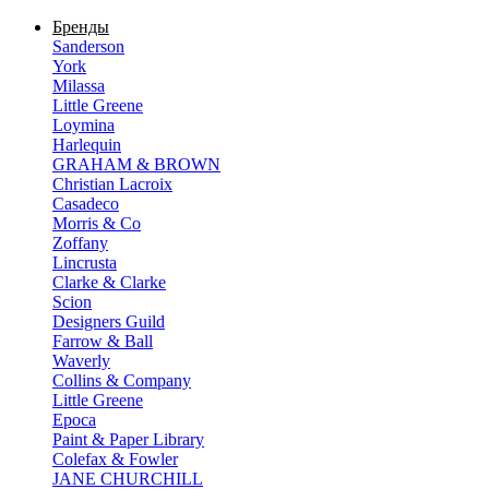
Бренды
Sanderson
York
Milassa
Little Greene
Loymina
Harlequin
GRAHAM & BROWN
Christian Lacroix
Casadeco
Morris & Co
Zoffany
Lincrusta
Clarke & Clarke
Scion
Designers Guild
Farrow & Ball
Waverly
Collins & Company
Little Greene
Epoca
Paint & Paper Library
Colefax & Fowler
JANE CHURCHILL