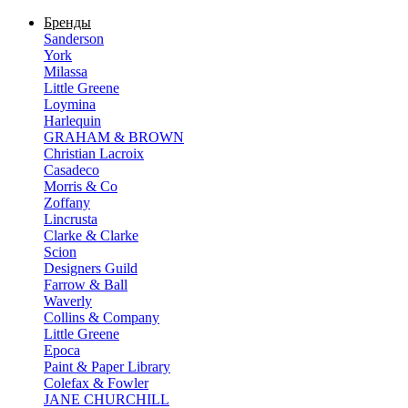
Бренды
Sanderson
York
Milassa
Little Greene
Loymina
Harlequin
GRAHAM & BROWN
Christian Lacroix
Casadeco
Morris & Co
Zoffany
Lincrusta
Clarke & Clarke
Scion
Designers Guild
Farrow & Ball
Waverly
Collins & Company
Little Greene
Epoca
Paint & Paper Library
Colefax & Fowler
JANE CHURCHILL