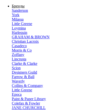
Бренды
Sanderson
York
Milassa
Little Greene
Loymina
Harlequin
GRAHAM & BROWN
Christian Lacroix
Casadeco
Morris & Co
Zoffany
Lincrusta
Clarke & Clarke
Scion
Designers Guild
Farrow & Ball
Waverly
Collins & Company
Little Greene
Epoca
Paint & Paper Library
Colefax & Fowler
JANE CHURCHILL