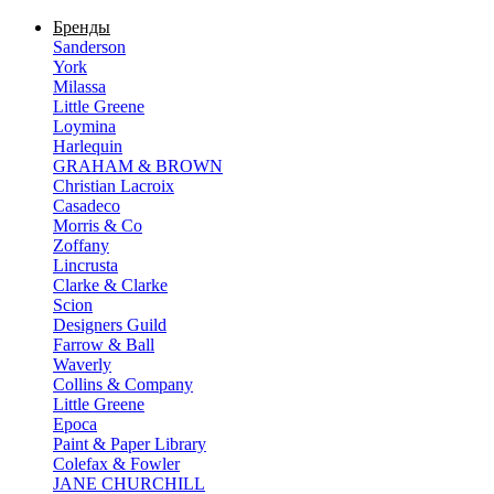
Бренды
Sanderson
York
Milassa
Little Greene
Loymina
Harlequin
GRAHAM & BROWN
Christian Lacroix
Casadeco
Morris & Co
Zoffany
Lincrusta
Clarke & Clarke
Scion
Designers Guild
Farrow & Ball
Waverly
Collins & Company
Little Greene
Epoca
Paint & Paper Library
Colefax & Fowler
JANE CHURCHILL