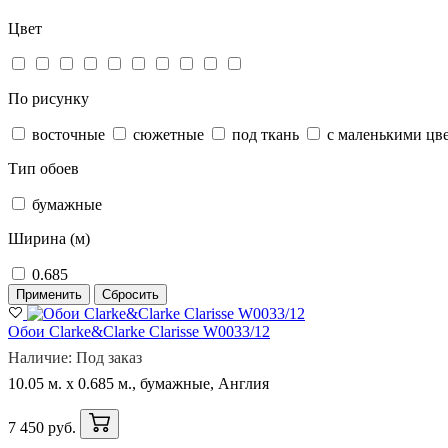
Цвет
По рисунку
восточные
сюжетные
под ткань
с маленькими цв
Тип обоев
бумажные
Ширина (м)
0.685
Применить
Сбросить
Обои Clarke&Clarke Clarisse W0033/12
Наличие: Под заказ
10.05 м. x 0.685 м., бумажные, Англия
7 450 руб.