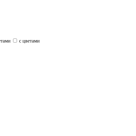
етами
с цветами