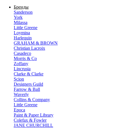
Бренды
Sanderson
York
Milassa
Little Greene
Loymina
Harlequin
GRAHAM & BROWN
Christian Lacroix
Casadeco
Morris & Co
Zoffany
Lincrusta
Clarke & Clarke
Scion
Designers Guild
Farrow & Ball
Waverly
Collins & Company
Little Greene
Epoca
Paint & Paper Library
Colefax & Fowler
JANE CHURCHILL