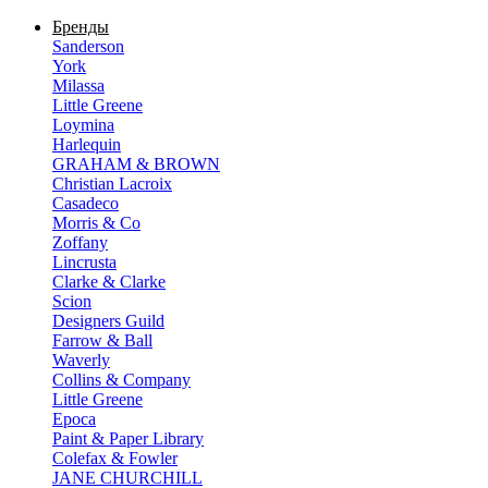
Бренды
Sanderson
York
Milassa
Little Greene
Loymina
Harlequin
GRAHAM & BROWN
Christian Lacroix
Casadeco
Morris & Co
Zoffany
Lincrusta
Clarke & Clarke
Scion
Designers Guild
Farrow & Ball
Waverly
Collins & Company
Little Greene
Epoca
Paint & Paper Library
Colefax & Fowler
JANE CHURCHILL