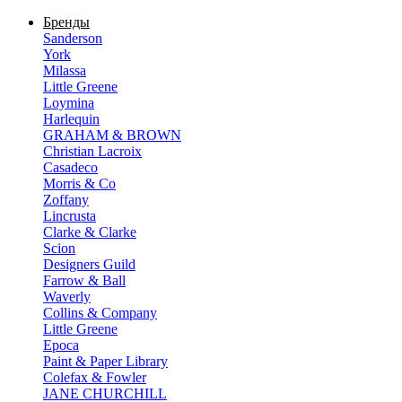
Бренды
Sanderson
York
Milassa
Little Greene
Loymina
Harlequin
GRAHAM & BROWN
Christian Lacroix
Casadeco
Morris & Co
Zoffany
Lincrusta
Clarke & Clarke
Scion
Designers Guild
Farrow & Ball
Waverly
Collins & Company
Little Greene
Epoca
Paint & Paper Library
Colefax & Fowler
JANE CHURCHILL