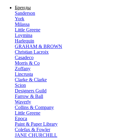
Бренды
Sanderson
York
Milassa
Little Greene
Loymina
Harlequin
GRAHAM & BROWN
Christian Lacroix
Casadeco
Morris & Co
Zoffany
Lincrusta
Clarke & Clarke
Scion
Designers Guild
Farrow & Ball
Waverly
Collins & Company
Little Greene
Epoca
Paint & Paper Library
Colefax & Fowler
JANE CHURCHILL