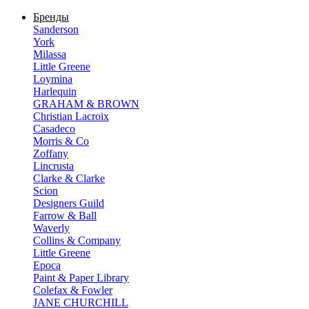
Бренды
Sanderson
York
Milassa
Little Greene
Loymina
Harlequin
GRAHAM & BROWN
Christian Lacroix
Casadeco
Morris & Co
Zoffany
Lincrusta
Clarke & Clarke
Scion
Designers Guild
Farrow & Ball
Waverly
Collins & Company
Little Greene
Epoca
Paint & Paper Library
Colefax & Fowler
JANE CHURCHILL